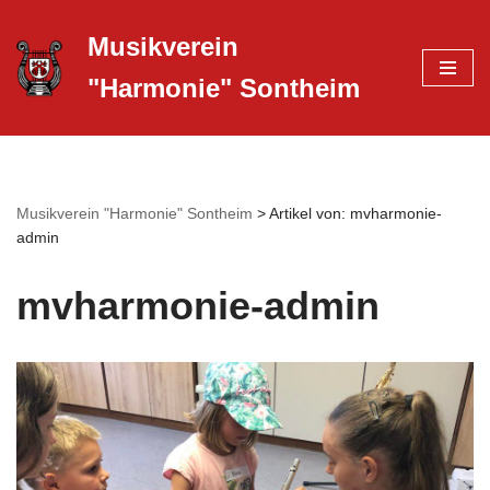
Musikverein
Zum
"Harmonie" Sontheim
Inhalt
springen
Musikverein "Harmonie" Sontheim
>
Artikel von: mvharmonie-
admin
mvharmonie-admin