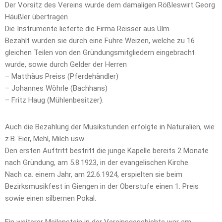
Der Vorsitz des Vereins wurde dem damaligen Rößleswirt Georg
Häußler übertragen.
Die Instrumente lieferte die Firma Reisser aus Ulm.
Bezahlt wurden sie durch eine Fuhre Weizen, welche zu 16
gleichen Teilen von den Gründungsmitgliedern eingebracht
wurde, sowie durch Gelder der Herren
– Matthäus Preiss (Pferdehändler)
– Johannes Wöhrle (Bachhans)
– Fritz Haug (Mühlenbesitzer).
Auch die Bezahlung der Musikstunden erfolgte in Naturalien, wie
z.B. Eier, Mehl, Milch usw.
Den ersten Auftritt bestritt die junge Kapelle bereits 2 Monate
nach Gründung, am 5.8.1923, in der evangelischen Kirche.
Nach ca. einem Jahr, am 22.6.1924, erspielten sie beim
Bezirksmusikfest in Giengen in der Oberstufe einen 1. Preis
sowie einen silbernen Pokal.
Ein weiterer Meilenstein in der Vereinsgeschichte war am