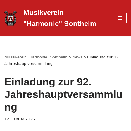
Musikverein
Zum
"Harmonie" Sontheim
Inhalt
springen
Musikverein "Harmonie" Sontheim
>
News
>
Einladung zur 92.
Jahreshauptversammlung
Einladung zur 92.
Jahreshauptversammlu
ng
12. Januar 2025