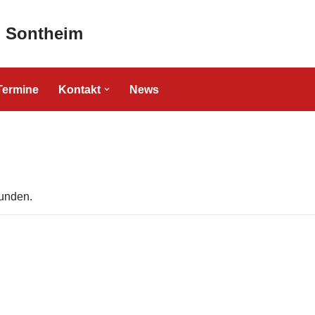
" Sontheim
Termine
Kontakt
News
funden.