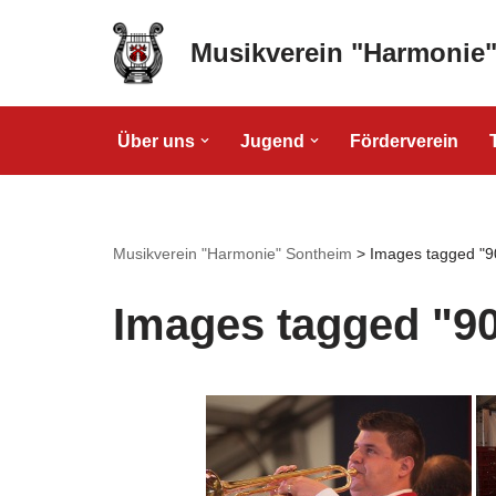
Musikverein "Harmonie
Zum
Inhalt
springen
Über uns
Jugend
Förderverein
Musikverein "Harmonie" Sontheim
>
Images tagged "9
Images tagged "9