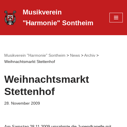
Musikverein
Zum
"Harmonie" Sontheim
Inhalt
springen
Musikverein "Harmonie" Sontheim
>
News
>
Archiv
>
Weihnachtsmarkt Stettenhof
Weihnachtsmarkt
Stettenhof
28. November 2009
Am Samstag 28.11.2009 umrahmte die Jugendkapelle mit