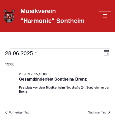
Musikverein
Zum
"Harmonie" Sontheim
Inhalt
springen
28.06.2025
Ans
Ver
Tag
Datum
Ans
Nav
13:00
wählen.
Nav
28. Juni 2025,13:00
Gesamtkinderfest Sontheim/ Brenz
Festplatz vor dem Musikerheim
Neustraße 24, Sontheim an der
Brenz
Vorheriger Tag
Nächster Tag